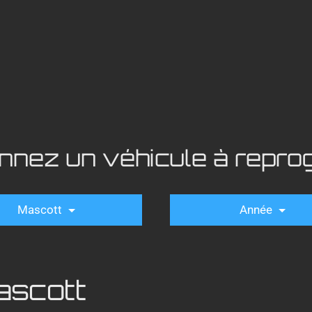
onnez un véhicule à repr
Mascott
Année
ascott