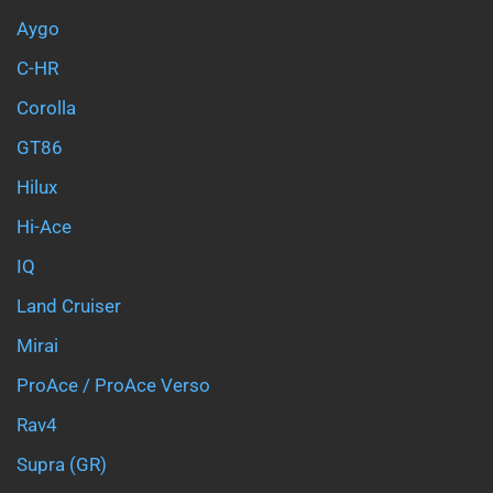
Aygo
C-HR
Corolla
GT86
Hilux
Hi-Ace
IQ
Land Cruiser
Mirai
ProAce / ProAce Verso
Rav4
Supra (GR)