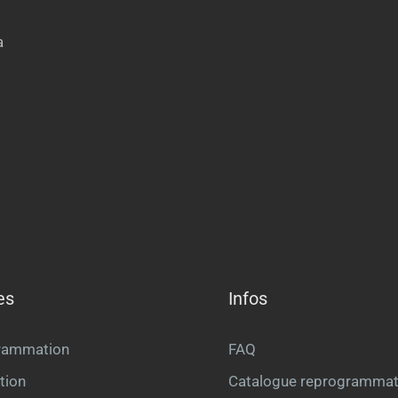
a
es
Infos
rammation
FAQ
tion
Catalogue reprogrammat