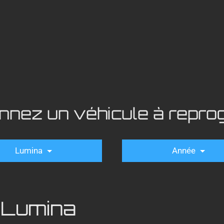
onnez un véhicule à repr
Lumina
Année
 Lumina