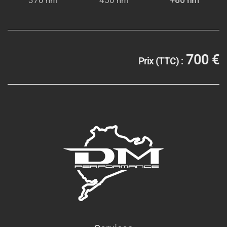
370 nm
450 nm
+80 nm
700 €
Prix (TTC) :