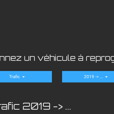
onnez un véhicule à repr
Trafic
2019 -> ...
fic 2019 -> ...