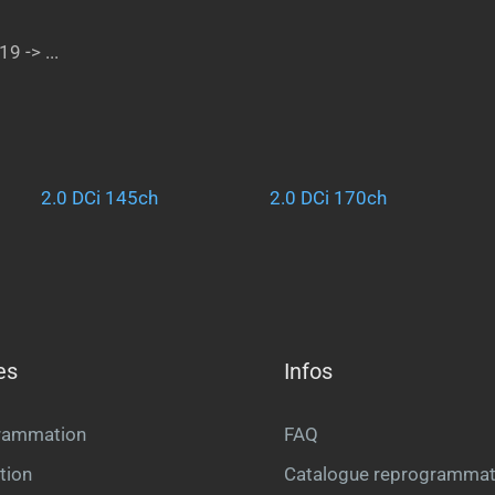
 -> ...
2.0 DCi 145ch
2.0 DCi 170ch
es
Infos
rammation
FAQ
tion
Catalogue reprogrammat