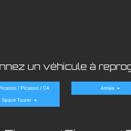
onnez un véhicule à repr
Picasso / Picasso / C4
Année
Space Tourer